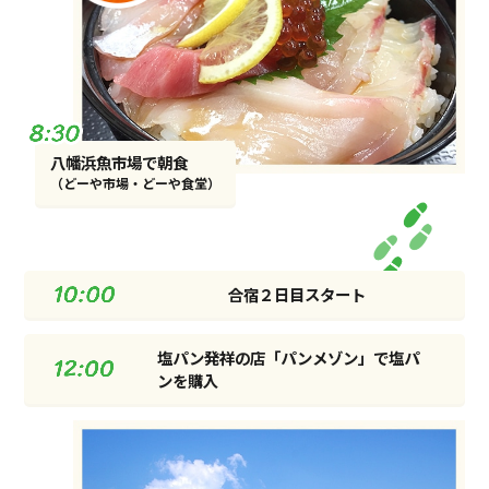
⼋幡浜⿂市場で朝⾷
（どーや市場・どーや⾷堂）
合宿２⽇⽬スタート
塩パン発祥の店「パンメゾン」で
塩パ
ンを購⼊