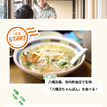
⼋幡浜着、市内飲⾷店で名物
「⼋幡浜ちゃんぽん」を⾷べる！