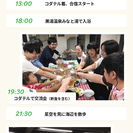
コダテル着、合宿スタート
⿊湯温泉みなと湯で⼊浴
コダテルで交流会
（飲⾷を含む）
星空を⾒に海辺を散歩