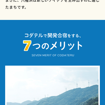
まさに、⼋幡浜は新しいアイデアを⽣み出すのに適し
たまちです。