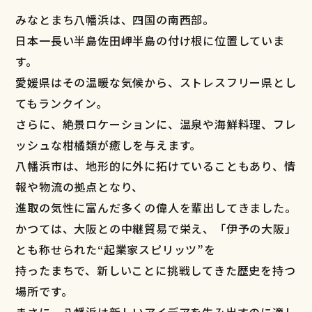
みなとまち⼋幡浜は、四国の南⻄部。
⽇本⼀⻑い半島佐⽥岬半島の付け根に位置していま
す。
愛媛県はその温暖な気候から、ストレスフリー県とし
てもランクイン。
さらに、絶景ロケーションに、温泉や海鮮料理、フレ
ッシュな柑橘類が癒しを与えます。
⼋幡浜市は、地形的に外に拓けていることもあり、情
報や物流の拠点となり、
進取の気性に富んだ多くの偉⼈を輩出してきました。
かつては、⼤阪との中継貿易で栄え、「伊予の⼤阪」
とも称せられた“起業家スピリッツ”を
持ったまちで、新しいことに挑戦してきた歴史を持つ
場所です。