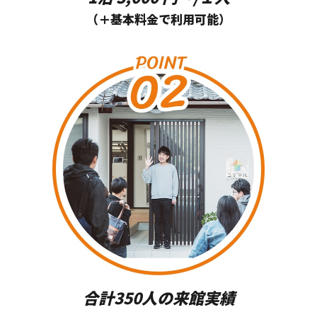
（＋基本料⾦で利⽤可能）
合計350⼈の来館実績