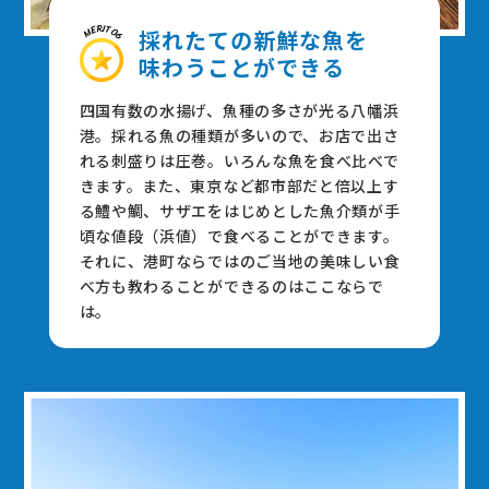
採れたての新鮮な⿂を
味わうことができる
四国有数の⽔揚げ、⿂種の多さが光る⼋幡浜
港。採れる⿂の種類が多いので、お店で出さ
れる刺盛りは圧巻。いろんな⿂を⾷べ⽐べで
きます。また、東京など都市部だと倍以上す
る鱧や鯛、サザエをはじめとした⿂介類が⼿
頃な値段（浜値）で⾷べることができます。
それに、港町ならではのご当地の美味しい⾷
べ⽅も教わることができるのはここならで
は。