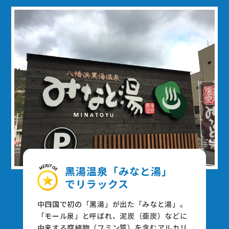
⿊湯温泉「みなと湯」
でリラックス
中四国で初の「⿊湯」が出た「みなと湯」。
「モール泉」と呼ばれ、泥炭（亜炭）などに
由来する腐植物（フミン質）を含むアルカリ